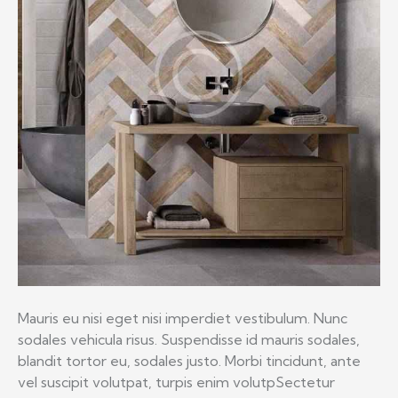
Mauris eu nisi eget nisi imperdiet vestibulum. Nunc
sodales vehicula risus. Suspendisse id mauris sodales,
blandit tortor eu, sodales justo. Morbi tincidunt, ante
vel suscipit volutpat, turpis enim volutpSectetur